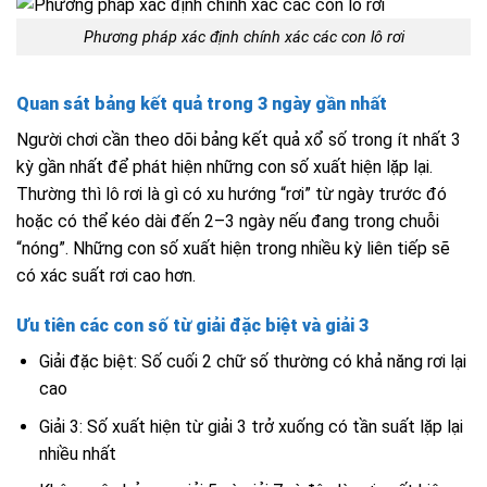
Phương pháp xác định chính xác các con lô rơi
Quan sát bảng kết quả trong 3 ngày gần nhất
Người chơi cần theo dõi bảng kết quả xổ số trong ít nhất 3
kỳ gần nhất để phát hiện những con số xuất hiện lặp lại.
Thường thì lô rơi là gì có xu hướng “rơi” từ ngày trước đó
hoặc có thể kéo dài đến 2–3 ngày nếu đang trong chuỗi
“nóng”. Những con số xuất hiện trong nhiều kỳ liên tiếp sẽ
có xác suất rơi cao hơn.
Ưu tiên các con số từ giải đặc biệt và giải 3
Giải đặc biệt: Số cuối 2 chữ số thường có khả năng rơi lại
cao
Giải 3: Số xuất hiện từ giải 3 trở xuống có tần suất lặp lại
nhiều nhất