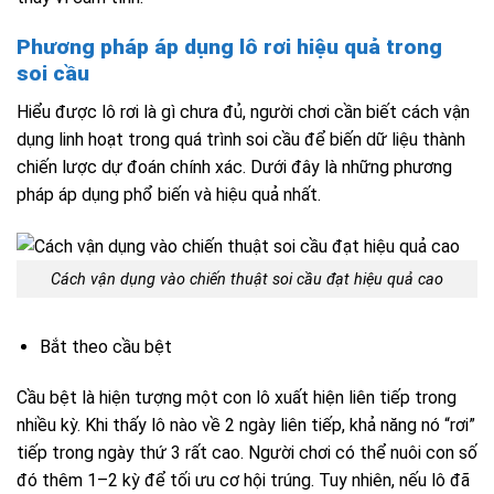
Phương pháp áp dụng lô rơi hiệu quả trong
soi cầu
Hiểu được lô rơi là gì chưa đủ, người chơi cần biết cách vận
dụng linh hoạt trong quá trình soi cầu để biến dữ liệu thành
chiến lược dự đoán chính xác. Dưới đây là những phương
pháp áp dụng phổ biến và hiệu quả nhất.
Cách vận dụng vào chiến thuật soi cầu đạt hiệu quả cao
Bắt theo cầu bệt
Cầu bệt là hiện tượng một con lô xuất hiện liên tiếp trong
nhiều kỳ. Khi thấy lô nào về 2 ngày liên tiếp, khả năng nó “rơi”
tiếp trong ngày thứ 3 rất cao. Người chơi có thể nuôi con số
đó thêm 1–2 kỳ để tối ưu cơ hội trúng. Tuy nhiên, nếu lô đã