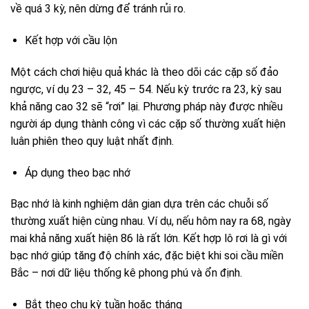
về quá 3 kỳ, nên dừng để tránh rủi ro.
Kết hợp với cầu lộn
Một cách chơi hiệu quả khác là theo dõi các cặp số đảo
ngược, ví dụ 23 – 32, 45 – 54. Nếu kỳ trước ra 23, kỳ sau
khả năng cao 32 sẽ “rơi” lại. Phương pháp này được nhiều
người áp dụng thành công vì các cặp số thường xuất hiện
luân phiên theo quy luật nhất định.
Áp dụng theo bạc nhớ
Bạc nhớ là kinh nghiệm dân gian dựa trên các chuỗi số
thường xuất hiện cùng nhau. Ví dụ, nếu hôm nay ra 68, ngày
mai khả năng xuất hiện 86 là rất lớn. Kết hợp lô rơi là gì với
bạc nhớ giúp tăng độ chính xác, đặc biệt khi soi cầu miền
Bắc – nơi dữ liệu thống kê phong phú và ổn định.
Bắt theo chu kỳ tuần hoặc tháng