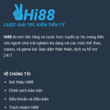
Hi88
là một nền tảng cá cược trực tuyến uy tín, mang đến
cho người chơi trải nghiệm đa dạng với các môn thể thao,
casino, và game bài. Giao diện thân thiện, dịch vụ hỗ trợ
24/7.
VỀ CHÚNG TÔI
Giới thiệu Hi88
Chính sách bảo mật
Điều khoản và điều kiện
Trách nhiệm Hi88