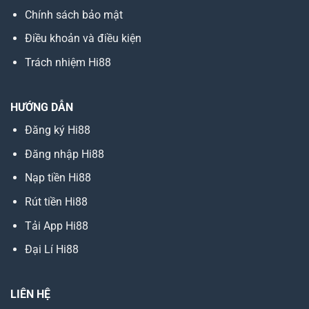
Chính sách bảo mật
Điều khoản và điều kiện
Trách nhiệm Hi88
HƯỚNG DẪN
Đăng ký Hi88
Đăng nhập Hi88
Nạp tiền Hi88
Rút tiền Hi88
Tải App Hi88
Đại Lí Hi88
LIÊN HỆ