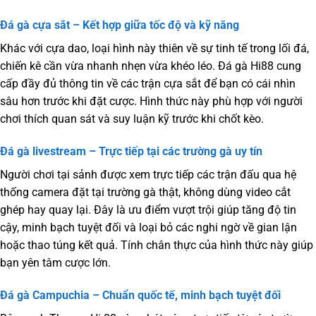
Đá gà cựa sắt – Kết hợp giữa tốc độ và kỹ năng
Khác với cựa dao, loại hình này thiên về sự tinh tế trong lối đá,
chiến kê cần vừa nhanh nhẹn vừa khéo léo. Đá gà Hi88 cung
cấp đầy đủ thông tin về các trận cựa sắt để bạn có cái nhìn
sâu hơn trước khi đặt cược. Hình thức này phù hợp với người
chơi thích quan sát và suy luận kỹ trước khi chốt kèo.
Đá gà livestream – Trực tiếp tại các trường gà uy tín
Người chơi tại sảnh được xem trực tiếp các trận đấu qua hệ
thống camera đặt tại trường gà thật, không dùng video cắt
ghép hay quay lại. Đây là ưu điểm vượt trội giúp tăng độ tin
cậy, minh bạch tuyệt đối và loại bỏ các nghi ngờ về gian lận
hoặc thao túng kết quả. Tính chân thực của hình thức này giúp
bạn yên tâm cược lớn.
Đá gà Campuchia – Chuẩn quốc tế, minh bạch tuyệt đối