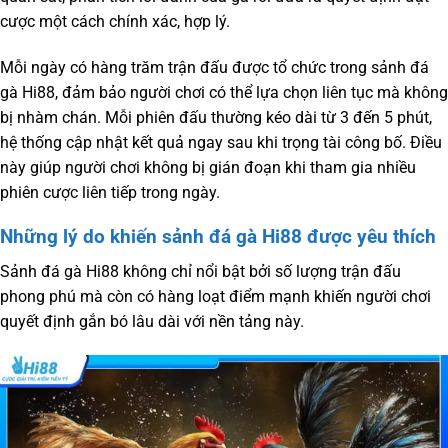
cược một cách chính xác, hợp lý.
Mỗi ngày có hàng trăm trận đấu được tổ chức trong sảnh đá
gà Hi88, đảm bảo người chơi có thể lựa chọn liên tục mà không
bị nhàm chán. Mỗi phiên đấu thường kéo dài từ 3 đến 5 phút,
hệ thống cập nhật kết quả ngay sau khi trọng tài công bố. Điều
này giúp người chơi không bị gián đoạn khi tham gia nhiều
phiên cược liên tiếp trong ngày.
Những lý do khiến sảnh đá gà Hi88 được yêu thích
Sảnh đá gà Hi88 không chỉ nổi bật bởi số lượng trận đấu
phong phú mà còn có hàng loạt điểm mạnh khiến người chơi
quyết định gắn bó lâu dài với nền tảng này.