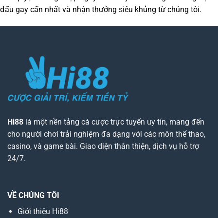
đấu gay cấn nhất và nhận thưởng siêu khủng từ chúng tôi.
Hi88
là một nền tảng cá cược trực tuyến uy tín, mang đến
cho người chơi trải nghiệm đa dạng với các môn thể thao,
casino, và game bài. Giao diện thân thiện, dịch vụ hỗ trợ
24/7.
VỀ CHÚNG TÔI
Giới thiệu Hi88