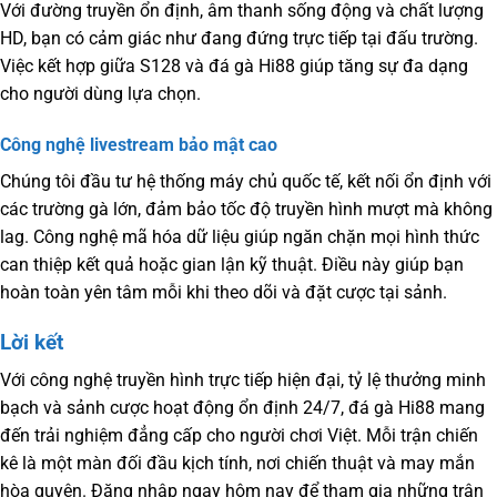
Với đường truyền ổn định, âm thanh sống động và chất lượng
HD, bạn có cảm giác như đang đứng trực tiếp tại đấu trường.
Việc kết hợp giữa S128 và đá gà Hi88 giúp tăng sự đa dạng
cho người dùng lựa chọn.
Công nghệ livestream bảo mật cao
Chúng tôi đầu tư hệ thống máy chủ quốc tế, kết nối ổn định với
các trường gà lớn, đảm bảo tốc độ truyền hình mượt mà không
lag. Công nghệ mã hóa dữ liệu giúp ngăn chặn mọi hình thức
can thiệp kết quả hoặc gian lận kỹ thuật. Điều này giúp bạn
hoàn toàn yên tâm mỗi khi theo dõi và đặt cược tại sảnh.
Lời kết
Với công nghệ truyền hình trực tiếp hiện đại, tỷ lệ thưởng minh
bạch và sảnh cược hoạt động ổn định 24/7, đá gà Hi88 mang
đến trải nghiệm đẳng cấp cho người chơi Việt. Mỗi trận chiến
kê là một màn đối đầu kịch tính, nơi chiến thuật và may mắn
hòa quyện. Đăng nhập ngay hôm nay để tham gia những trận