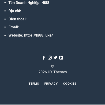
Tên Doanh Nghiệp:
Hi88
Địa chỉ:
Điện thoại:
Email:
Website:
https://hi88.luxe/
©
2026 UX Themes
TERMS
PRIVACY
COOKIES