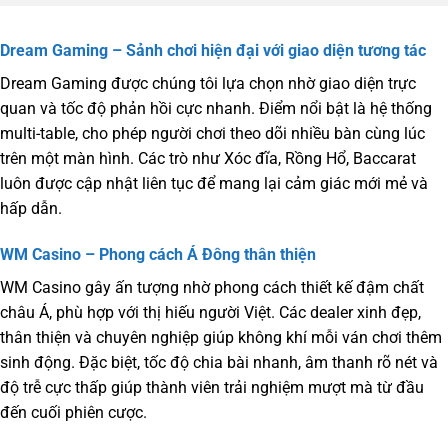
Dream Gaming – Sảnh chơi hiện đại với giao diện tương tác
Dream Gaming được chúng tôi lựa chọn nhờ giao diện trực
quan và tốc độ phản hồi cực nhanh. Điểm nổi bật là hệ thống
multi-table, cho phép người chơi theo dõi nhiều bàn cùng lúc
trên một màn hình. Các trò như Xóc đĩa, Rồng Hổ, Baccarat
luôn được cập nhật liên tục để mang lại cảm giác mới mẻ và
hấp dẫn.
WM Casino – Phong cách Á Đông thân thiện
WM Casino gây ấn tượng nhờ phong cách thiết kế đậm chất
châu Á, phù hợp với thị hiếu người Việt. Các dealer xinh đẹp,
thân thiện và chuyên nghiệp giúp không khí mỗi ván chơi thêm
sinh động. Đặc biệt, tốc độ chia bài nhanh, âm thanh rõ nét và
độ trễ cực thấp giúp thành viên trải nghiệm mượt mà từ đầu
đến cuối phiên cược.