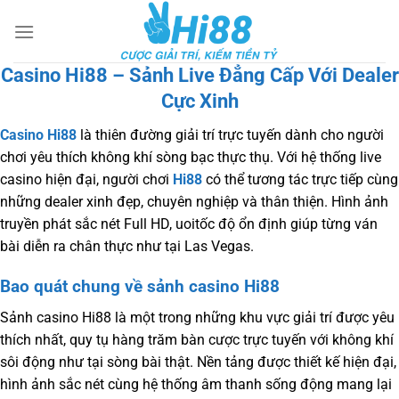
Chuyển
đến
nội
Casino Hi88 – Sảnh Live Đẳng Cấp Với Dealer
dung
Cực Xinh
Casino Hi88
là thiên đường giải trí trực tuyến dành cho người
chơi yêu thích không khí sòng bạc thực thụ. Với hệ thống live
casino hiện đại, người chơi
Hi88
có thể tương tác trực tiếp cùng
những dealer xinh đẹp, chuyên nghiệp và thân thiện. Hình ảnh
truyền phát sắc nét Full HD, uoitốc độ ổn định giúp từng ván
bài diễn ra chân thực như tại Las Vegas.
Bao quát chung về sảnh casino Hi88
Sảnh casino Hi88 là một trong những khu vực giải trí được yêu
thích nhất, quy tụ hàng trăm bàn cược trực tuyến với không khí
sôi động như tại sòng bài thật. Nền tảng được thiết kế hiện đại,
hình ảnh sắc nét cùng hệ thống âm thanh sống động mang lại