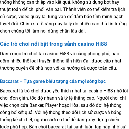
thống không can thiệp vào kết quả, không sử dụng bot hay
thuật toán để chi phối ván bài. Thành viên có thể kiểm tra lịch
sử cược, video quay lại từng ván để đảm bảo tính minh bạch
tuyệt đối. Chính sự rõ ràng này là lý do nhiều cao thủ tin tưởng
chọn chúng tôi làm nơi dừng chân lâu dài.
Các trò chơi nổi bật trong sảnh casino Hi88
Danh mục trò chơi tại casino Hi88 vô cùng phong phú, bao
gồm nhiều thể loại truyền thống lẫn hiện đại, được cập nhật
thường xuyên để phù hợp với xu hướng cá cược toàn cầu.
Baccarat – Tựa game biểu tượng của mọi sòng bạc
Baccarat là trò chơi được yêu thích nhất tại casino Hi88 nhờ lối
chơi đơn giản, tốc độ nhanh và tỷ lệ thắng cao. Người chơi chỉ
việc chọn cửa Banker, Player hoặc Hòa, sau đó đợi hệ thống
công bố kết quả. Với hệ thống theo dõi lịch sử cược và bảng
thống kê chi tiết, người chơi có thể dễ dàng xây dựng chiến
lược phù hợp. Bàn chơi baccarat tại sảnh luôn tấp nập nhờ sự