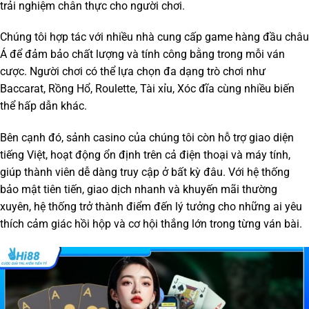
trải nghiệm chân thực cho người chơi.
Chúng tôi hợp tác với nhiều nhà cung cấp game hàng đầu châu
Á để đảm bảo chất lượng và tính công bằng trong mỗi ván
cược. Người chơi có thể lựa chọn đa dạng trò chơi như
Baccarat, Rồng Hổ, Roulette, Tài xỉu, Xóc đĩa cùng nhiều biến
thể hấp dẫn khác.
Bên cạnh đó, sảnh casino của chúng tôi còn hỗ trợ giao diện
tiếng Việt, hoạt động ổn định trên cả điện thoại và máy tính,
giúp thành viên dễ dàng truy cập ở bất kỳ đâu. Với hệ thống
bảo mật tiên tiến, giao dịch nhanh và khuyến mãi thường
xuyên, hệ thống trở thành điểm đến lý tưởng cho những ai yêu
thích cảm giác hồi hộp và cơ hội thắng lớn trong từng ván bài.