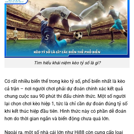
Tìm hiểu khái niệm kèo tỷ số là gì?
Có rất nhiều biến thể trong kèo tỷ số, phổ biến nhất là kèo
cả trận – nơi người chơi phải dự đoán chính xác kết quả
chung cuộc sau 90 phút thi đấu chính thức. Một số người
lại chọn chơi kèo hiệp 1, tức là chỉ cần dự đoán đúng tỷ số
khi kết thúc hiệp đầu tiên. Hình thức này có phần dễ đoán
hơn do thời gian ngắn và biến động chưa quá lớn.
Ngoài ra, một số nhà cái lớn như Hi88 còn cung cấp loại