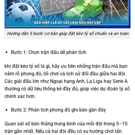
Hướng dẫn 5 bước cơ bản giúp đặt kèo tỷ số chuẩn và an toàn
Bước 1: Chọn trận đấu dễ phân tích
khi đặt kèo tỷ số là gì, hãy ưu tiên những trận đấu mà bạn
nắm rõ phong độ, lối chơi và lịch sử đối đầu giữa hai đội.
Các giải đấu lớn như Ngoại hạng Anh, La Liga hay Serie A
thường có dữ liệu thống kê đầy đủ, giúp việc dự đoán tỷ số
chính xác hơn.
Bước 2: Phân tích phong độ ghi bàn gần đây
Quan sát số bàn thắng trung bình của mỗi đội trong 5–10
trận gần nhất. Nếu cả hai đội đều có xu hướng chơi tấn