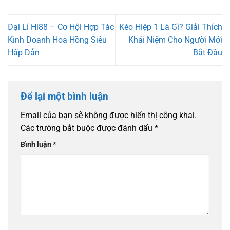
Đại Lí Hi88 – Cơ Hội Hợp Tác
Kèo Hiệp 1 Là Gì? Giải Thích
Kinh Doanh Hoa Hồng Siêu
Khái Niệm Cho Người Mới
Hấp Dẫn
Bắt Đầu
Để lại một bình luận
Email của bạn sẽ không được hiển thị công khai.
Các trường bắt buộc được đánh dấu
*
Bình luận
*