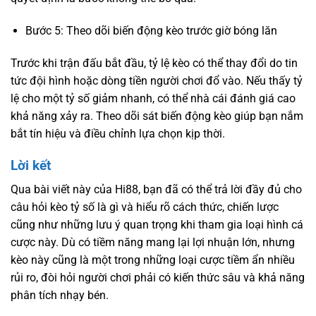
Bước 5: Theo dõi biến động kèo trước giờ bóng lăn
Trước khi trận đấu bắt đầu, tỷ lệ kèo có thể thay đổi do tin
tức đội hình hoặc dòng tiền người chơi đổ vào. Nếu thấy tỷ
lệ cho một tỷ số giảm nhanh, có thể nhà cái đánh giá cao
khả năng xảy ra. Theo dõi sát biến động kèo giúp bạn nắm
bắt tín hiệu và điều chỉnh lựa chọn kịp thời.
Lời kết
Qua bài viết này của Hi88, bạn đã có thể trả lời đầy đủ cho
câu hỏi kèo tỷ số là gì và hiểu rõ cách thức, chiến lược
cũng như những lưu ý quan trọng khi tham gia loại hình cá
cược này. Dù có tiềm năng mang lại lợi nhuận lớn, nhưng
kèo này cũng là một trong những loại cược tiềm ẩn nhiều
rủi ro, đòi hỏi người chơi phải có kiến thức sâu và khả năng
phân tích nhạy bén.