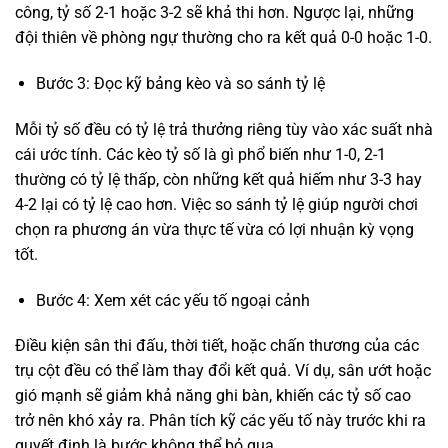
công, tỷ số 2-1 hoặc 3-2 sẽ khả thi hơn. Ngược lại, những
đội thiên về phòng ngự thường cho ra kết quả 0-0 hoặc 1-0.
Bước 3: Đọc kỹ bảng kèo và so sánh tỷ lệ
Mỗi tỷ số đều có tỷ lệ trả thưởng riêng tùy vào xác suất nhà
cái ước tính. Các kèo tỷ số là gì phổ biến như 1-0, 2-1
thường có tỷ lệ thấp, còn những kết quả hiếm như 3-3 hay
4-2 lại có tỷ lệ cao hơn. Việc so sánh tỷ lệ giúp người chơi
chọn ra phương án vừa thực tế vừa có lợi nhuận kỳ vọng
tốt.
Bước 4: Xem xét các yếu tố ngoại cảnh
Điều kiện sân thi đấu, thời tiết, hoặc chấn thương của các
trụ cột đều có thể làm thay đổi kết quả. Ví dụ, sân ướt hoặc
gió mạnh sẽ giảm khả năng ghi bàn, khiến các tỷ số cao
trở nên khó xảy ra. Phân tích kỹ các yếu tố này trước khi ra
quyết định là bước không thể bỏ qua.