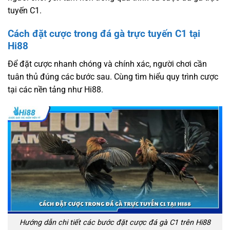
tuyến C1.
Cách đặt cược trong đá gà trực tuyến C1 tại
Hi88
Để đặt cược nhanh chóng và chính xác, người chơi cần
tuân thủ đúng các bước sau. Cùng tìm hiểu quy trình cược
tại các nền tảng như Hi88.
Hướng dẫn chi tiết các bước đặt cược đá gà C1 trên Hi88