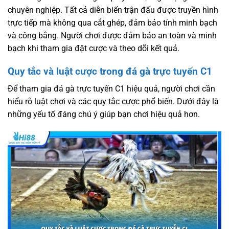
chuyên nghiệp. Tất cả diễn biến trận đấu được truyền hình
trực tiếp mà không qua cắt ghép, đảm bảo tính minh bạch
và công bằng. Người chơi được đảm bảo an toàn và minh
bạch khi tham gia đặt cược và theo dõi kết quả.
Quy tắc và luật cược trong đá gà trực tuyến C1
Để tham gia đá gà trực tuyến C1 hiệu quả, người chơi cần
hiểu rõ luật chơi và các quy tắc cược phổ biến. Dưới đây là
những yếu tố đáng chú ý giúp bạn chơi hiệu quả hơn.