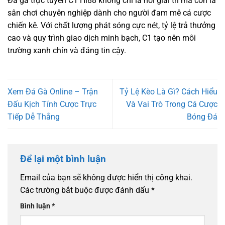
Đá gà trực tuyến C1 Hi88 không chỉ là nơi giải trí mà còn là
sân chơi chuyên nghiệp dành cho người đam mê cá cược
chiến kê. Với chất lượng phát sóng cực nét, tỷ lệ trả thưởng
cao và quy trình giao dịch minh bạch, C1 tạo nên môi
trường xanh chín và đáng tin cậy.
Xem Đá Gà Online – Trận
Tỷ Lệ Kèo Là Gì? Cách Hiểu
Đấu Kịch Tính Cược Trực
Và Vai Trò Trong Cá Cược
Tiếp Dễ Thắng
Bóng Đá
Để lại một bình luận
Email của bạn sẽ không được hiển thị công khai.
Các trường bắt buộc được đánh dấu
*
Bình luận
*