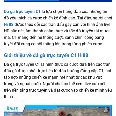
Đá gà trực tuyến C1
là lựa chọn hàng đầu của những tín
đồ yêu thích cá cược chiến kê đỉnh cao. Tại đây, người chơi
Hi 88
được theo dõi các trận đấu gay cấn với hình ảnh live
HD sắc nét, âm thanh chân thực và tốc độ truyền tải mượt
mà. C1 mang đến hệ thống cược xanh chín, công bằng
tuyệt đối cùng cơ hội thắng lớn trong từng phiên cược.
Giới thiệu về đá gà trực tuyến C1 Hi88
Đá gà trực tuyến C1 là hình thức cá cược dựa trên các trận
đấu gà được phát trực tiếp từ đấu trường đẳng cấp C1, nơi
tập hợp những chiến kê mạnh mẽ nhất từ các khu vực
trong và ngoài nước. Người chơi có thể xem live cực nét
trên nền tảng trực tuyến và đặt cược vào chiến kê mình yêu
thích.