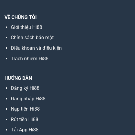
VỀ CHÚNG TÔI
Giới thiệu Hi88
Chính sách bảo mật
Điều khoản và điều kiện
Trách nhiệm Hi88
HƯỚNG DẪN
Đăng ký Hi88
Đăng nhập Hi88
Nạp tiền Hi88
Rút tiền Hi88
Tải App Hi88