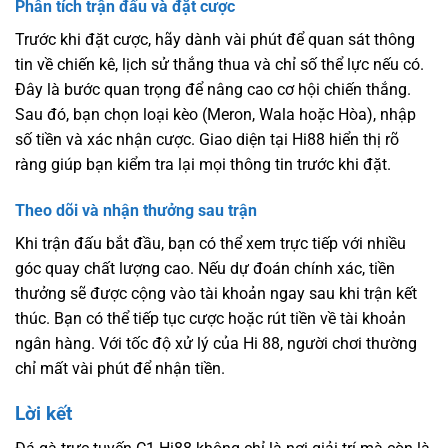
Phân tích trận đấu và đặt cược
Trước khi đặt cược, hãy dành vài phút để quan sát thông
tin về chiến kê, lịch sử thắng thua và chỉ số thể lực nếu có.
Đây là bước quan trọng để nâng cao cơ hội chiến thắng.
Sau đó, bạn chọn loại kèo (Meron, Wala hoặc Hòa), nhập
số tiền và xác nhận cược. Giao diện tại Hi88 hiển thị rõ
ràng giúp bạn kiểm tra lại mọi thông tin trước khi đặt.
Theo dõi và nhận thưởng sau trận
Khi trận đấu bắt đầu, bạn có thể xem trực tiếp với nhiều
góc quay chất lượng cao. Nếu dự đoán chính xác, tiền
thưởng sẽ được cộng vào tài khoản ngay sau khi trận kết
thúc. Bạn có thể tiếp tục cược hoặc rút tiền về tài khoản
ngân hàng. Với tốc độ xử lý của Hi 88, người chơi thường
chỉ mất vài phút để nhận tiền.
Lời kết